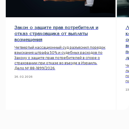
Закон о защите прав потребителя и
Л
отказ страховщика от выплаты
к
возмещения
о
в
Четвертый кассационный суд разъяснил порядок
п
взыскания штрафа 50% и судебных расходов по
л
Закону о защите прав потребителей в споре о
страховании при отказе во въезде в Израиль.
Ч
Дело № 88-1899/2026.
л
п
26.02.2026
п
2