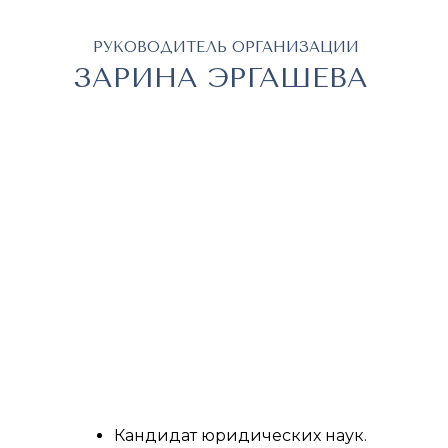
Провела более 300 эфиров, в
РУКОВОДИТЕЛЬ ОРГАНИЗАЦИИ
которых приняли участие
ЗАРИНА ЭРГАШЕВА
более 22 000 юристов.
Кандидат юридических наук.